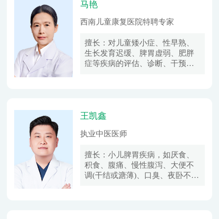
马艳
西南儿童康复医院特聘专家
擅长：
对儿童矮小症、性早熟、
生长发育迟缓、脾胃虚弱、肥胖
症等疾病的评估、诊断、干预有
着丰富的临床诊疗经验，颇受家
长认可。
王凯鑫
执业中医医师
擅长：
小儿脾胃疾病，如厌食、
积食、腹痛、慢性腹泻、大便不
调(干结或溏薄)、口臭、夜卧不
宁、面色萎黄;生长发育相关疾
病，如矮小、消瘦瘦弱、生长迟
缓、性早熟等。